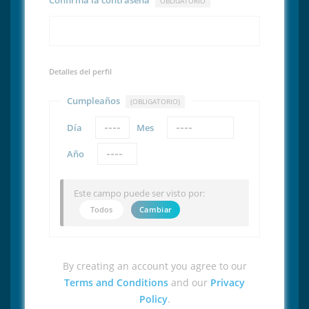
Confirma la contraseña
OBLIGATORIO
Detalles del perfil
Cumpleaños
(OBLIGATORIO)
Día
Mes
Año
Este campo puede ser visto por:
Todos
Cambiar
By creating an account you agree to our
Terms and Conditions
and our
Privacy
Policy
.