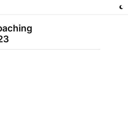
oaching
23