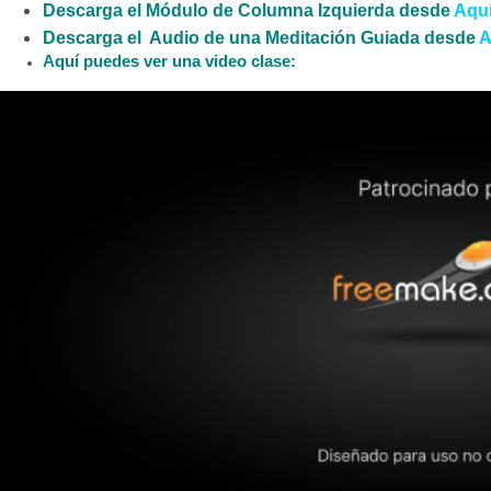
Descarga el Módulo de Columna Izquierda desde
Aqu
Descarga el Audio de una Meditación Guiada desde
A
Aquí puedes ver una video clase: