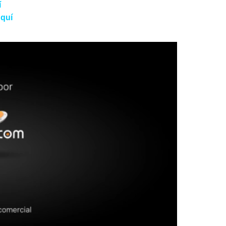
í
quí